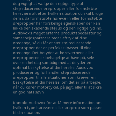
dog vigtigt at vælge den rigtige type af
støjreducerende ørepropper eller formstøbte
høreværn alt efter hvilken situation du skal bruge
dem i, da formstøbte høreværn eller formstøbte
ørepropper har forskellige egenskaber der kan
lukke den skadende støj ud og den rigtige lyd ind.
Audiovox’s meget erfarne produktspecialister og
samarbejdspartnere tager aftryk af dine
øregange, så du får et sæt støjreducerende
ørepropper der er perfekt tilpasset til dine
øregange. Det betyder at høreværnene eller
ørepropperne er behagelige at have på, selv
over en hel dag samtidig med at de yder en
optimal beskyttelse af din hørelse. Audiovox
producerer og forhandler støjreducerende
ørepropper til alle situationer som kræver en
beskyttelse af din hørelse, om det er på arbejde,
når du kører motorcykel, på jagt, eller til at sikre
en god nats søvn.
Kontakt Audiovox for at få mere information om
hvilken type høreværn eller øreprop som passer
til din situation.