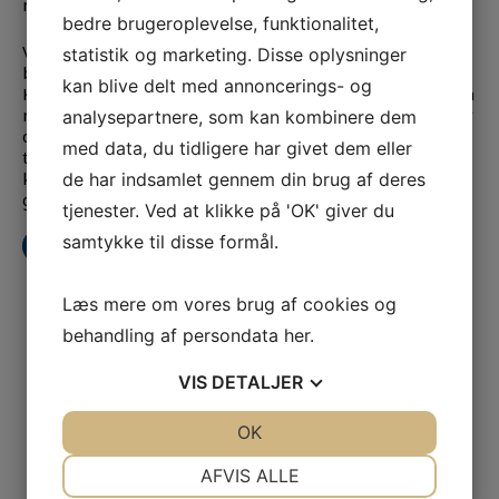
moderne faciliteter.
bedre brugeroplevelse, funktionalitet,
Vi opfordrer dig til at tage det næste skridt mod bedre
statistik og marketing. Disse oplysninger
beskyttelse af din hørelse og øget komfort i hverdagen.
kan blive delt med annoncerings- og
Kontakt os i dag for en uforpligtende samtale, hvor vi kan
rådgive dig om, hvilken type støjreducerende ørepropper
analysepartnere, som kan kombinere dem
der er den rette for dig. Vores dedikerede team står klar
med data, du tidligere har givet dem eller
til at hjælpe dig med at finde den perfekte løsning, så du
kan opleve den forskel, som Audiovox ørepropper kan
de har indsamlet gennem din brug af deres
gøre for dig.
tjenester. Ved at klikke på 'OK' giver du
samtykke til disse formål.
Kontakt os
Læs mere om vores brug af cookies og
behandling af persondata
her
.
VIS
DETALJER
JA
NEJ
OK
JA
NEJ
NØDVENDIGE
PRÆFERENCER
AFVIS ALLE