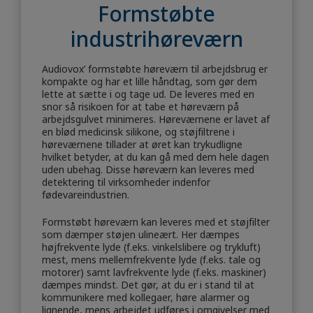
Formstøbte
industrihøreværn
Audiovox’ formstøbte høreværn til arbejdsbrug er
kompakte og har et lille håndtag, som gør dem
lette at sætte i og tage ud. De leveres med en
snor så risikoen for at tabe et høreværn på
arbejdsgulvet minimeres. Høreværnene er lavet af
en blød medicinsk silikone, og støjfiltrene i
høreværnene tillader at øret kan trykudligne
hvilket betyder, at du kan gå med dem hele dagen
uden ubehag. Disse høreværn kan leveres med
detektering til virksomheder indenfor
fødevareindustrien.
Formstøbt høreværn kan leveres med et støjfilter
som dæmper støjen ulineært. Her dæmpes
højfrekvente lyde (f.eks. vinkelslibere og trykluft)
mest, mens mellemfrekvente lyde (f.eks. tale og
motorer) samt lavfrekvente lyde (f.eks. maskiner)
dæmpes mindst. Det gør, at du er i stand til at
kommunikere med kollegaer, høre alarmer og
lignende, mens arbejdet udføres i omgivelser med