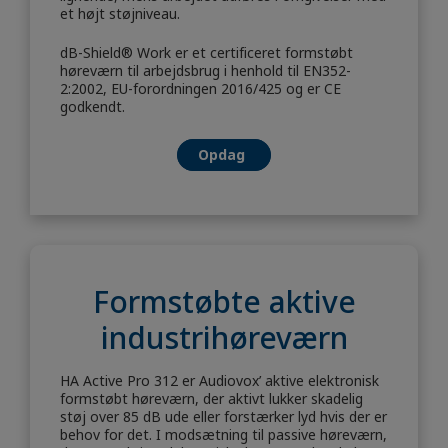
et højt støjniveau.
dB-Shield® Work
er et certificeret formstøbt
høreværn til arbejdsbrug i henhold til EN352-
2:2002, EU-forordningen 2016/425 og er CE
godkendt.
Opdag
Formstøbte aktive
industrihøreværn
HA Active Pro 312 er Audiovox’ aktive elektronisk
formstøbt høreværn, der aktivt lukker skadelig
støj over 85 dB ude eller forstærker lyd hvis der er
behov for det. I modsætning til passive høreværn,