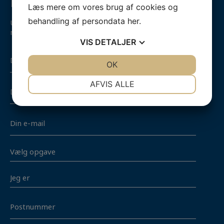
Ring mig op
Læs mere om vores brug af cookies og
behandling af persondata
her
.
Udfyld formularen og du vil blive kontaktet hurtigst
muligt.
VIS
DETALJER
Navn
JA
NEJ
OK
JA
NEJ
NØDVENDIGE
PRÆFERENCER
Telefon
AFVIS ALLE
JA
NEJ
JA
NEJ
E-
MARKETING
STATISTIK
mail
Vælg
opgave
*
Jeg
er
Postnummer