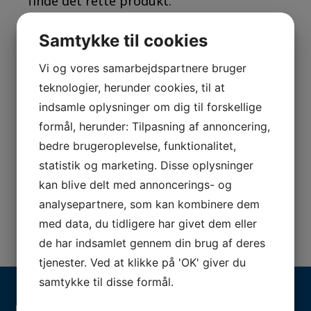
finde det rette produkt.
Tag det første skridt mod bedre
Samtykke til cookies
beskyttelse og komfort for dine
medarbejdere. Kontakt os i dag for en
Vi og vores samarbejdspartnere bruger
uforpligtende samtale, og lad os hjælpe
teknologier, herunder cookies, til at
dig med at implementere den bedste
indsamle oplysninger om dig til forskellige
løsning til din virksomhed. Audiovox er din
formål, herunder: Tilpasning af annoncering,
pålidelige partner inden for høreværn, der
bedre brugeroplevelse, funktionalitet,
kombinerer sikkerhed, komfort og
teknologi.
statistik og marketing. Disse oplysninger
kan blive delt med annoncerings- og
Kontakt os
analysepartnere, som kan kombinere dem
med data, du tidligere har givet dem eller
de har indsamlet gennem din brug af deres
tjenester. Ved at klikke på 'OK' giver du
samtykke til disse formål.