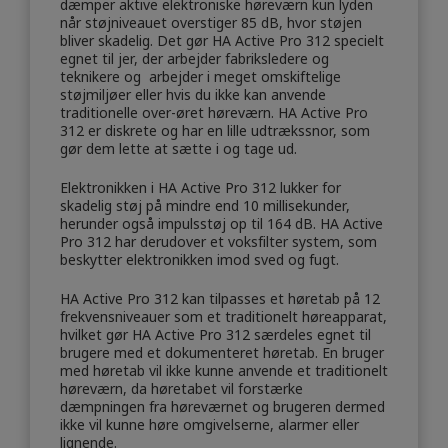
dæmper aktive elektroniske høreværn kun lyden
når støjniveauet overstiger 85 dB, hvor støjen
bliver skadelig. Det gør HA Active Pro 312 specielt
egnet til jer, der arbejder fabriksledere og
teknikere og arbejder i meget omskiftelige
støjmiljøer eller hvis du ikke kan anvende
traditionelle over-øret høreværn. HA Active Pro
312 er diskrete og har en lille udtrækssnor, som
gør dem lette at sætte i og tage ud.
Elektronikken i HA Active Pro 312 lukker for
skadelig støj på mindre end 10 millisekunder,
herunder også impulsstøj op til 164 dB. HA Active
Pro 312 har derudover et voksfilter system, som
beskytter elektronikken imod sved og fugt.
HA Active Pro 312 kan tilpasses et høretab på 12
frekvensniveauer som et traditionelt høreapparat,
hvilket gør HA Active Pro 312 særdeles egnet til
brugere med et dokumenteret høretab. En bruger
med høretab vil ikke kunne anvende et traditionelt
høreværn, da høretabet vil forstærke
dæmpningen fra høreværnet og brugeren dermed
ikke vil kunne høre omgivelserne, alarmer eller
lignende.