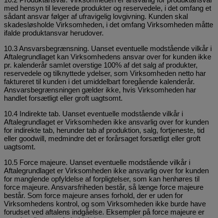
med hensyn til leverede produkter og reservedele, i det omfang et
sådant ansvar følger af ufravigelig lovgivning. Kunden skal
skadesløsholde Virksomheden, i det omfang Virksomheden måtte
ifalde produktansvar herudover.
10.3 Ansvarsbegrænsning. Uanset eventuelle modstående vilkår i
Aftalegrundlaget kan Virksomhedens ansvar over for kunden ikke
pr. kalenderår samlet overstige 100% af det salg af produkter,
reservedele og tilknyttede ydelser, som Virksomheden netto har
faktureret til kunden i det umiddelbart foregående kalenderår.
Ansvarsbegrænsningen gælder ikke, hvis Virksomheden har
handlet forsætligt eller groft uagtsomt.
10.4 Indirekte tab. Uanset eventuelle modstående vilkår i
Aftalegrundlaget er Virksomheden ikke ansvarlig over for kunden
for indirekte tab, herunder tab af produktion, salg, fortjeneste, tid
eller goodwill, medmindre det er forårsaget forsætligt eller groft
uagtsomt.
10.5 Force majeure. Uanset eventuelle modstående vilkår i
Aftalegrundlaget er Virksomheden ikke ansvarlig over for kunden
for manglende opfyldelse af forpligtelser, som kan henhøres til
force majeure. Ansvarsfriheden består, så længe force majeure
består. Som force majeure anses forhold, der er uden for
Virksomhedens kontrol, og som Virksomheden ikke burde have
forudset ved aftalens indgåelse. Eksempler på force majeure er