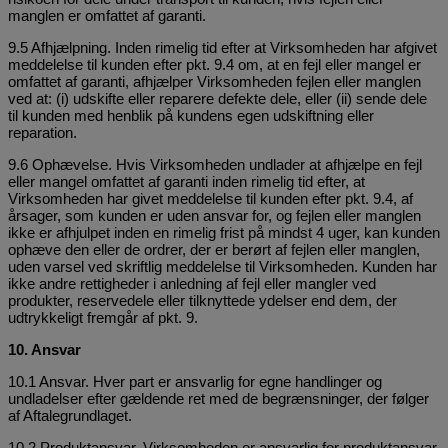
manglen er omfattet af garanti.
9.5 Afhjælpning. Inden rimelig tid efter at Virksomheden har afgivet
meddelelse til kunden efter pkt. 9.4 om, at en fejl eller mangel er
omfattet af garanti, afhjælper Virksomheden fejlen eller manglen
ved at: (i) udskifte eller reparere defekte dele, eller (ii) sende dele
til kunden med henblik på kundens egen udskiftning eller
reparation.
9.6 Ophævelse. Hvis Virksomheden undlader at afhjælpe en fejl
eller mangel omfattet af garanti inden rimelig tid efter, at
Virksomheden har givet meddelelse til kunden efter pkt. 9.4, af
årsager, som kunden er uden ansvar for, og fejlen eller manglen
ikke er afhjulpet inden en rimelig frist på mindst 4 uger, kan kunden
ophæve den eller de ordrer, der er berørt af fejlen eller manglen,
uden varsel ved skriftlig meddelelse til Virksomheden. Kunden har
ikke andre rettigheder i anledning af fejl eller mangler ved
produkter, reservedele eller tilknyttede ydelser end dem, der
udtrykkeligt fremgår af pkt. 9.
10. Ansvar
10.1 Ansvar. Hver part er ansvarlig for egne handlinger og
undladelser efter gældende ret med de begrænsninger, der følger
af Aftalegrundlaget.
10.2 Produktansvar. Virksomheden er ansvarlig for produktansvar