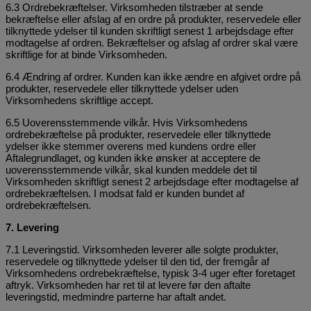
6.3 Ordrebekræftelser. Virksomheden tilstræber at sende
bekræftelse eller afslag af en ordre på produkter, reservedele eller
tilknyttede ydelser til kunden skriftligt senest 1 arbejdsdage efter
modtagelse af ordren. Bekræftelser og afslag af ordrer skal være
skriftlige for at binde Virksomheden.
6.4 Ændring af ordrer. Kunden kan ikke ændre en afgivet ordre på
produkter, reservedele eller tilknyttede ydelser uden
Virksomhedens skriftlige accept.
6.5 Uoverensstemmende vilkår. Hvis Virksomhedens
ordrebekræftelse på produkter, reservedele eller tilknyttede
ydelser ikke stemmer overens med kundens ordre eller
Aftalegrundlaget, og kunden ikke ønsker at acceptere de
uoverensstemmende vilkår, skal kunden meddele det til
Virksomheden skriftligt senest 2 arbejdsdage efter modtagelse af
ordrebekræftelsen. I modsat fald er kunden bundet af
ordrebekræftelsen.
7. Levering
7.1 Leveringstid. Virksomheden leverer alle solgte produkter,
reservedele og tilknyttede ydelser til den tid, der fremgår af
Virksomhedens ordrebekræftelse, typisk 3-4 uger efter foretaget
aftryk. Virksomheden har ret til at levere før den aftalte
leveringstid, medmindre parterne har aftalt andet.