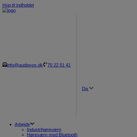
Hop til indholdet
info@audiovox.dk
70 22 51 41
Da
Arbejde
Industrihøreværn
Høreværn med Bluetooth