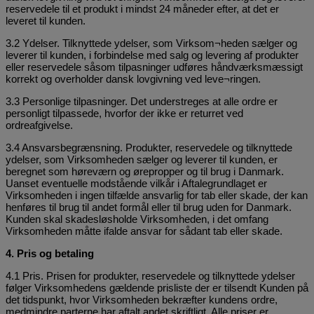
reservedele til et produkt i mindst 24 måneder efter, at det er
leveret til kunden.
3.2 Ydelser. Tilknyttede ydelser, som Virksom¬heden sælger og
leverer til kunden, i forbindelse med salg og levering af produkter
eller reservedele såsom tilpasninger udføres håndværksmæssigt
korrekt og overholder dansk lovgivning ved leve¬ringen.
3.3 Personlige tilpasninger. Det understreges at alle ordre er
personligt tilpassede, hvorfor der ikke er returret ved
ordreafgivelse.
3.4 Ansvarsbegrænsning. Produkter, reservedele og tilknyttede
ydelser, som Virksomheden sælger og leverer til kunden, er
beregnet som høreværn og ørepropper og til brug i Danmark.
Uanset eventuelle modstående vilkår i Aftalegrundlaget er
Virksomheden i ingen tilfælde ansvarlig for tab eller skade, der kan
henføres til brug til andet formål eller til brug uden for Danmark.
Kunden skal skadesløsholde Virksomheden, i det omfang
Virksomheden måtte ifalde ansvar for sådant tab eller skade.
4. Pris og betaling
4.1 Pris. Prisen for produkter, reservedele og tilknyttede ydelser
følger Virksomhedens gældende prisliste der er tilsendt Kunden på
det tidspunkt, hvor Virksomheden bekræfter kundens ordre,
medmindre parterne har aftalt andet skriftligt. Alle priser er