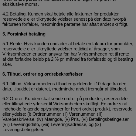
eksklusive moms.
4.2 Betaling. Kunden skal betale alle fakturaer for produkter,
reservedele eller tilknyttede ydelser senest på den dato hvorpå
fakturaen forfalder, medmindre parterne har aftalt andet skriftligt.
5. Forsinket betaling
5.1 Rente. Hvis kunden undlader at betale en faktura for produkter,
reservedele eller tilknyttede ydelser rettidigt af årsager, som
Virksomheden er uden ansvar for, har Virksomheden ret til rente
af det forfaldne beløb på 2 % pr. måned fra forfaldstid og til betaling
sker.
6. Tilbud, ordrer og ordrebekræftelser
6.1 Tilbud. Virksomhedens tilbud er gældende i 10 dage fra den
dato, tilbuddet er dateret, medmindre andet fremgår af tilbuddet.
6.2 Ordrer. Kunden skal sende ordrer på produkter, reservedele
eller tilknyttede ydelser til Virksomheden skriftligt. En ordre skal
indeholde følgende oplysninger for hvert ordret produkt, reservedel
eller ydelse: (i) Ordrenummer, (ii) Varenummer, (iii)
Varebeskrivelse, (iv) Mængde, (v) Pris, (vi) Betalingsbetingelser,
(vii) Leveringsdato, (viii) Leveringsadresse, og (ix)
Leveringsbetingelser.