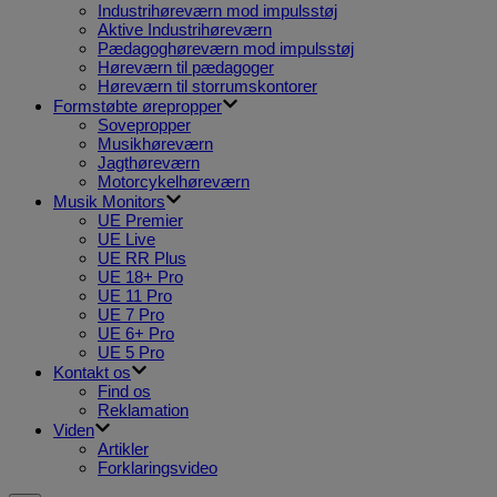
Industrihøreværn mod impulsstøj
Aktive Industrihøreværn
Pædagoghøreværn mod impulsstøj
Høreværn til pædagoger
Høreværn til storrumskontorer
Formstøbte ørepropper
Sovepropper
Musikhøreværn
Jagthøreværn
Motorcykelhøreværn
Musik Monitors
UE Premier
UE Live
UE RR Plus
UE 18+ Pro
UE 11 Pro
UE 7 Pro
UE 6+ Pro
UE 5 Pro
Kontakt os
Find os
Reklamation
Viden
Artikler
Forklaringsvideo