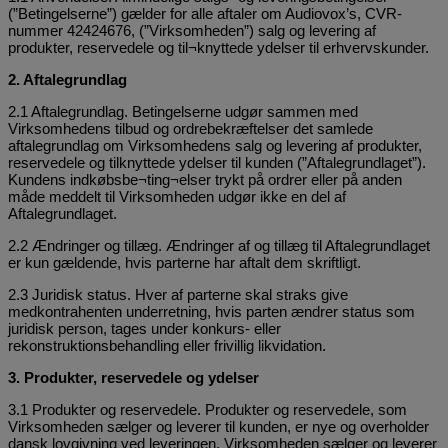
(”Betingelserne”) gælder for alle aftaler om Audiovox’s, CVR-
nummer 42424676, (”Virksomheden”) salg og levering af
produkter, reservedele og til¬knyttede ydelser til erhvervskunder.
2. Aftalegrundlag
2.1 Aftalegrundlag. Betingelserne udgør sammen med
Virksomhedens tilbud og ordrebekræftelser det samlede
aftalegrundlag om Virksomhedens salg og levering af produkter,
reservedele og tilknyttede ydelser til kunden (”Aftalegrundlaget”).
Kundens indkøbsbe¬ting¬elser trykt på ordrer eller på anden
måde meddelt til Virksomheden udgør ikke en del af
Aftalegrundlaget.
2.2 Ændringer og tillæg. Ændringer af og tillæg til Aftalegrundlaget
er kun gældende, hvis parterne har aftalt dem skriftligt.
2.3 Juridisk status. Hver af parterne skal straks give
medkontrahenten underretning, hvis parten ændrer status som
juridisk person, tages under konkurs- eller
rekonstruktionsbehandling eller frivillig likvidation.
3. Produkter, reservedele og ydelser
3.1 Produkter og reservedele. Produkter og reservedele, som
Virksomheden sælger og leverer til kunden, er nye og overholder
dansk lovgivning ved leveringen. Virksomheden sælger og leverer