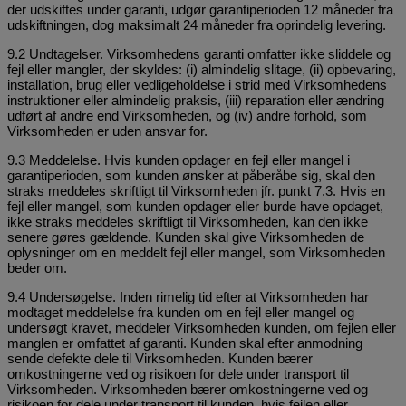
der udskiftes under garanti, udgør garantiperioden 12 måneder fra
udskiftningen, dog maksimalt 24 måneder fra oprindelig levering.
9.2 Undtagelser. Virksomhedens garanti omfatter ikke sliddele og
fejl eller mangler, der skyldes: (i) almindelig slitage, (ii) opbevaring,
installation, brug eller vedligeholdelse i strid med Virksomhedens
instruktioner eller almindelig praksis, (iii) reparation eller ændring
udført af andre end Virksomheden, og (iv) andre forhold, som
Virksomheden er uden ansvar for.
9.3 Meddelelse. Hvis kunden opdager en fejl eller mangel i
garantiperioden, som kunden ønsker at påberåbe sig, skal den
straks meddeles skriftligt til Virksomheden jfr. punkt 7.3. Hvis en
fejl eller mangel, som kunden opdager eller burde have opdaget,
ikke straks meddeles skriftligt til Virksomheden, kan den ikke
senere gøres gældende. Kunden skal give Virksomheden de
oplysninger om en meddelt fejl eller mangel, som Virksomheden
beder om.
9.4 Undersøgelse. Inden rimelig tid efter at Virksomheden har
modtaget meddelelse fra kunden om en fejl eller mangel og
undersøgt kravet, meddeler Virksomheden kunden, om fejlen eller
manglen er omfattet af garanti. Kunden skal efter anmodning
sende defekte dele til Virksomheden. Kunden bærer
omkostningerne ved og risikoen for dele under transport til
Virksomheden. Virksomheden bærer omkostningerne ved og
risikoen for dele under transport til kunden, hvis fejlen eller