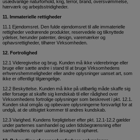
usædvanlige naturforhold, krig, terror, brand, oversvømmelse,
hærværk og arbejdsstridigheder.
11. Immaterielle rettigheder
11.1 Ejendomsret. Den fulde ejendomsret til alle immaterielle
rettigheder vedrørende produkter, reservedele og tilknyttede
ydelser, herunder patenter, design, varemærker og
ophavsrettigheder, tilhører Virksomheden.
12. Fortrolighed
12.1 Videregivelse og brug. Kunden må ikke viderebringe eller
bruge eller sætte andre i stand til at bruge Virksomhedens
erhvervshemmeligheder eller andre oplysninger uanset art, som
ikke er offentligt tilgængelige.
12.2 Beskyttelse. Kunden må ikke på utilbørlig måde skaffe sig
eller forsøge at skaffe sig kendskab til eller rådighed over
Virksomhedens fortrolige oplysninger som beskrevet i pkt. 12.1.
Kunden skal omgås og opbevare oplysningerne forsvarligt for at
undgå, at de utilsigtet kommer til andres kundskab.
12.3 Varighed. Kundens forpligtelser efter pkt. 12.1-12.2 gælder
under parternes samhandel og uden tidsbegrænsning efter
samhandlens ophør uanset årsagen til ophøret.