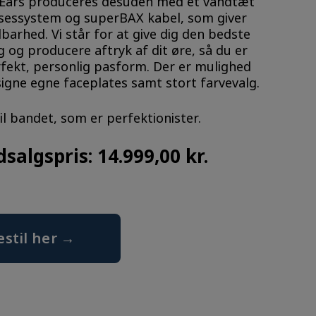
 Ears produceres desuden med et vandtæt
sessystem og superBAX kabel, som giver
dbarhed. Vi står for at give dig den bedste
g og producere aftryk af dit øre, så du er
rfekt, personlig pasform. Der er mulighed
signe egne faceplates samt stort farvevalg.
il bandet, som er perfektionister.
dsalgspris: 14.999,00 kr.
estil her →