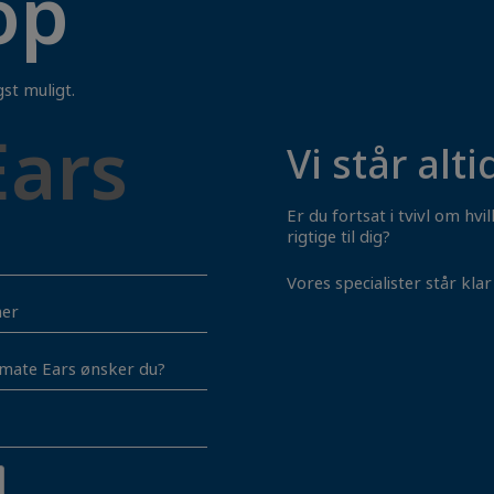
op
st muligt.
Ears
Vi står alti
Er du fortsat i tvivl om hv
rigtige til dig?
et
Vores specialister står klar t
et
et