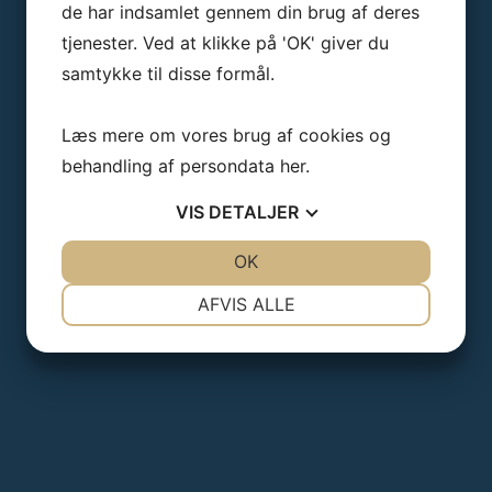
de har indsamlet gennem din brug af deres
Er du en privatperson?
tjenester. Ved at klikke på 'OK' giver du
samtykke til disse formål.
Igennem vores forhandlernetværk kan du få
taget aftryk i hele landet. For at gøre
processen så enkel og bekvem som muligt,
Læs mere om vores brug af cookies og
har vi et bredt netværk af forhandlere fordelt
behandling af persondata
her
.
over hele landet. Dette betyder, at du ikke
behøver at rejse langt for at få formstøbte
ørepropper og nemt kan få den leveret.
VIS
DETALJER
Kontakt os
JA
NEJ
OK
JA
NEJ
NØDVENDIGE
PRÆFERENCER
AFVIS ALLE
JA
NEJ
JA
NEJ
MARKETING
STATISTIK