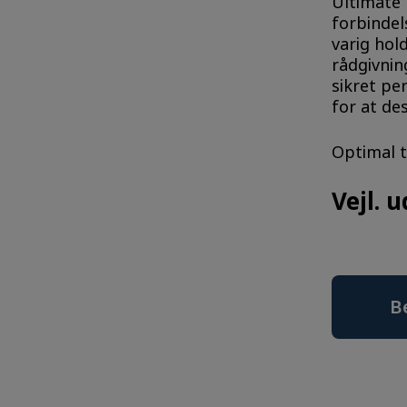
Ultimate
forbindel
varig hol
rådgivnin
sikret pe
for at de
Optimal t
Vejl. u
B