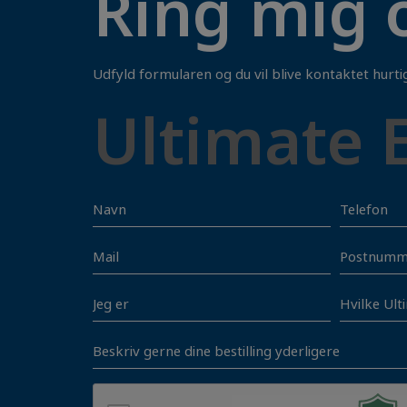
Ring mig 
Udfyld formularen og du vil blive kontaktet hurtig
Ultimate 
Mail
Unavngiv
Unavngivet
Unavngiv
Jeg
Unavngiv
er
Unavngivet