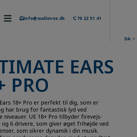
info@audiovox.dk
70 22 51 41
DA
TIMATE EARS
+ PRO
Ears 18+ Pro er perfekt til dig, som er
g har brug for fantastisk lyd ved
e niveauer. UE 18+ Pro tilbyder firevejs-
 og 6 drivere, som giver øget frihøjde ved
venser, som sikrer dynamik i din musik.