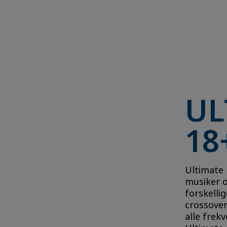
UL
18
Ultimate 
musiker o
forskellig
crossover
alle frek