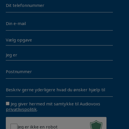
Telefon
E-
mail
Vælg
opgave
*
Jeg
er
Postnummer
Unavngivet
Consent
Jeg giver hermed mit samtykke til Audiovoxs
privatlivspolitik
.
Jeg er ikke en robot