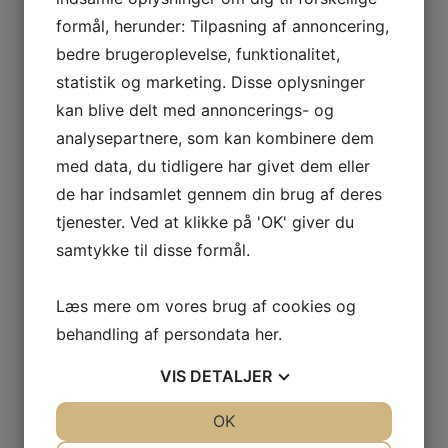
Vi hjælper med et
formål, herunder: Tilpasning af annoncering,
bedre brugeroplevelse, funktionalitet,
skræddersyet
statistik og marketing. Disse oplysninger
tilbud
kan blive delt med annoncerings- og
analysepartnere, som kan kombinere dem
Hvis du har spørgsmål om, hvordan du
med data, du tidligere har givet dem eller
bedst kan beskytte dine medarbejderes
de har indsamlet gennem din brug af deres
hørelse på kontoret eller ønsker
tjenester. Ved at klikke på 'OK' giver du
yderligere information om brugen af
samtykke til disse formål.
formstøbte høreværn, så tøv ikke med at
kontakte os.
Læs mere om vores brug af cookies og
Vores team af eksperter står klar til at
behandling af persondata
her
.
vejlede dig og hjælpe dig med at finde den
bedste løsning til dine behov. Vi forstår
VIS
DETALJER
vigtigheden af et sundt kontormiljø, og vi
er her for at støtte dig i at opnå dette
JA
NEJ
OK
JA
NEJ
mål. Kontakt os i dag for at få mere