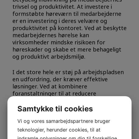
trivsel og produktivitet. At investere i
formstøbte høreværn til medarbejderne
er en investering i deres velvære og
produktivitet på kontoret. Ved at beskytte
medarbejdernes hørelse kan
virksomheder mindske risikoen for
høreskader og skabe et mere behageligt
og produktivt arbejdsmiljø.
I det store hele er støj på arbejdspladsen
en udfordring, der kræver effektive
løsninger. Ved at kombinere
foranstaltninger til at reducere
støjniveauerne med brugen af formstøbte
høreværn kan virksomheder skabe et
Samtykke til cookies
sundere, mere behageligt og mere
Vi og vores samarbejdspartnere bruger
produktivt arbejdsmiljø for deres
medarbejdere.
teknologier, herunder cookies, til at
indsamle oplysninger om dig til forskellige