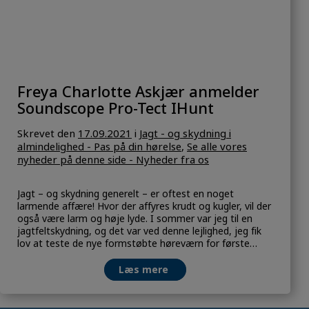
Freya Charlotte Askjær anmelder
Soundscope Pro-Tect IHunt
Skrevet
den
17.09.2021
i
Jagt - og skydning i
almindelighed - Pas på din hørelse
,
Se alle vores
nyheder på denne side - Nyheder fra os
Jagt – og skydning generelt – er oftest en noget
larmende affære! Hvor der affyres krudt og kugler, vil der
også være larm og høje lyde. I sommer var jeg til en
jagtfeltskydning, og det var ved denne lejlighed, jeg fik
lov at teste de nye formstøbte høreværn for første
gang. En jagtfeltskydning er spændende […]
Læs mere