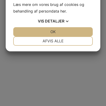
Læs mere om vores brug af cookies og
behandling af persondata
her
.
VIS
DETALJER
JA
NEJ
OK
JA
NEJ
NØDVENDIGE
PRÆFERENCER
AFVIS ALLE
JA
NEJ
JA
NEJ
MARKETING
STATISTIK