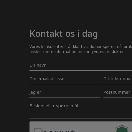
Kontakt os i dag
Vores konsulenter står klar hvis du har spørgsmål omkr
ønsker mere information omkring vores produkter.
Navn
*
E-
Telefon
mail
*
*
Jeg
Postnumme
er
Besked
*
Jeg er ikke en robot