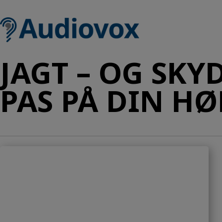
Hop
til
indholdet
JAGT – OG SKY
PAS PÅ DIN HØ