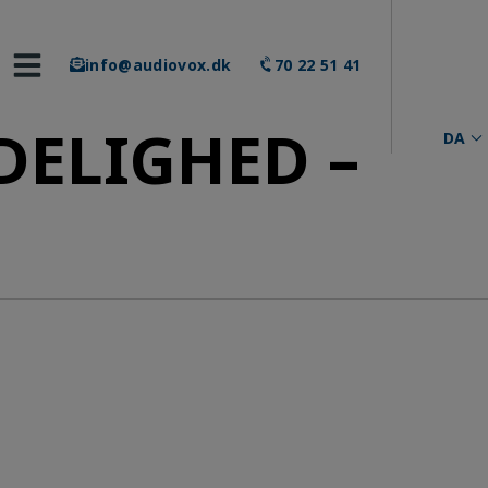
info@audiovox.dk
70 22 51 41
DELIGHED –
DA